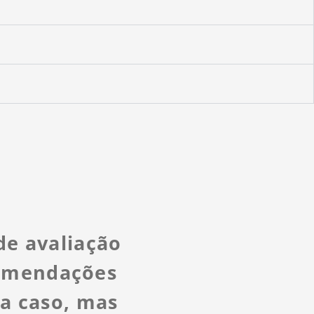
de avaliação
comendações
da caso, mas