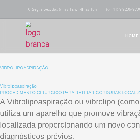
Seg. à Sex. das 9h às 12h, 14h às 18h
(41) 9 9209-970
HOME
VIBROLIPOASPIRAÇÃO
Vibrolipoaspiração
PROCEDIMENTO CIRÚRGICO PARA RETIRAR GORDURAS LOCALI
A Vibrolipoaspiração ou vibrolipo (como
utiliza um aparelho que promove vibra
localizada proporcionando um novo cont
diagnósticos prévios.