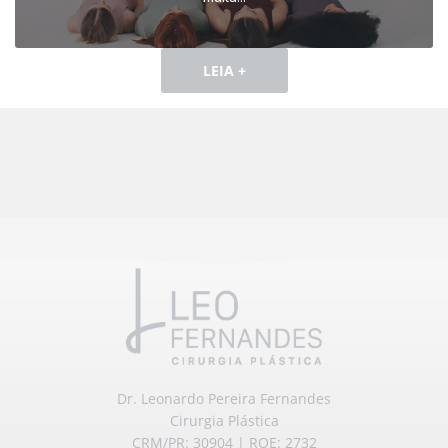
LEIA +
Dr. Leonardo Pereira Fernandes
Cirurgia Plástica
CRM/PR: 30904 | RQE: 2732